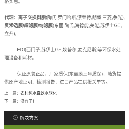
格实惠。
代理
：
离子交换树脂
(陶氏,罗门哈斯,漂莱特,朗盛,三菱,争光),
反渗透膜/超滤膜/纳滤膜
(东丽,陶氏,海德能,美能,苏伊士GE,
立升),
EDI
(西门子,苏伊士GE,坎普尔,麦克尼斯)等环保水处
理设备和耗材。
保证原装正品，厂家质保(东丽膜三年质保)，随货提
供原产地证明、检测报告，进口产品提供报关单等。
上一篇：
农村纯水直饮水软化
下一篇：没有了！
解决方案