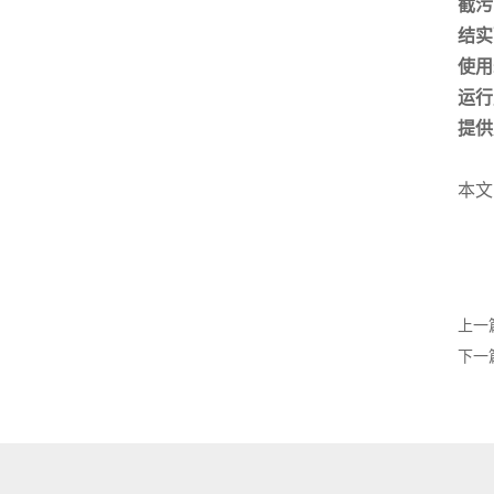
截污
结实
使用
运行
提供
本文
上一
下一