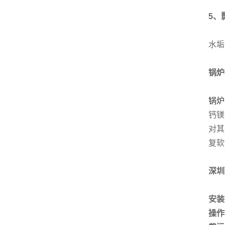
5、
水垢
锅炉
锅炉
钙镁
对其
复软
深圳
安装
操