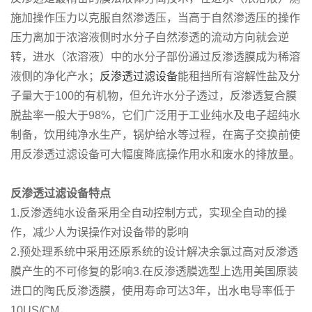
施加操作压力以克服自然渗透压，当高于自然渗透压的操作
压力离加于浓溶液侧时水分子自然渗透的流动方向就会逆
转，进水（浓溶液）中的水分子部份通过反渗透膜成为稀溶
液侧的净化产水；
反渗透过滤设备
能租挡所有溶解性盐及分
子量大于100的有机物，但允许水分子透过，反渗透复合膜
脱盐率一般大于98%，它们广泛用于工业纯水及电子超纯水
制备，饮用纯净水生产，锅炉给水等过程，在离子交换前使
用反渗透过滤设备可大幅度降底操作用水和废水的排放量。
反渗透过滤设备特点
1.反渗透纯水设备采用全自动控制方式，实现全自动的操
作，减少人为误操作对设备带的影响
2.预处理系统中采用还原系统的设计解决余氯过高对反渗透
膜产生的不可修复的影响3.在反渗透膜选型上选用美国原装
进口的陶氏反渗透膜，使用寿命可达3年，出水电导率低于
10US/CM，