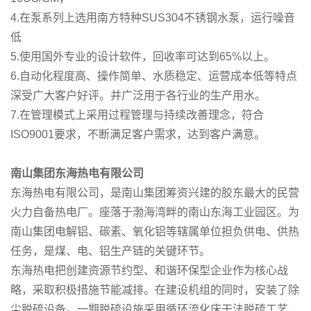
4.在泵系列上选用南方特种SUS304不锈钢水泵，运行噪音
低
5.使用国外专业的设计软件，回收率可达到65%以上。
6.自动化程度高、操作简单、水质稳定、运营成本低等特点
深受广大客户好评。并广泛用于各行业的生产用水。
7.在管理模式上采用过程管理与持续改善理念，符合
ISO9001要求，不断满足客户需求，达到客户满意。
南山集团东海热电有限公司
东海热电有限公司，是南山集团筹资兴建的胶东最大的民营
火力自备热电厂。座落于渤海湾畔的南山东海工业园区。为
南山集团电解铝、碳素、氧化铝等辖属单位担负供电、供热
任务，是煤、电、铝生产链的关键环节。
东海热电把创建资源节约型、和谐环保型企业作为核心战
略，采取积极措施节能减排。在建设机组的同时，安装了除
尘脱硫设备。一期脱硫设施采用循环流化床干法脱硫工艺，