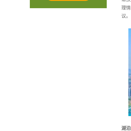
理情
议。
湖泊