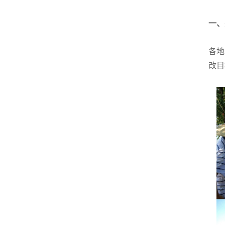
一、
各地
改目