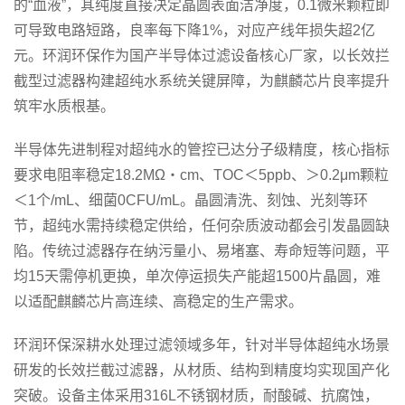
的
“血液”，其纯度直接决定晶圆表面洁净度，
0.1
微米颗粒即
可导致电路短路，良率每下降
1%
，对应产线年损失超
2
亿
元。环润环保作为国产半导体过滤设备核心厂家，以长效拦
截型过滤器构建超纯水系统关键屏障，为麒麟芯片良率提升
筑牢水质根基。
半导体先进制程对超纯水的管控已达分子级精度，核心指标
要求电阻率稳定18.2MΩ・cm、TOC＜5ppb、＞0.2μm颗粒
＜1个/mL、细菌0CFU/mL。晶圆清洗、刻蚀、光刻等环
节，超纯水需持续稳定供给，任何杂质波动都会引发晶圆缺
陷。传统过滤器存在纳污量小、易堵塞、寿命短等问题，平
均15天需停机更换，单次停运损失产能超1500片晶圆，难
以适配麒麟芯片高连续、高稳定的生产需求。
环润环保深耕水处理过滤领域多年，针对半导体超纯水场景
研发的长效拦截过滤器，从材质、结构到精度均实现国产化
突破。设备主体采用316L不锈钢材质，耐酸碱、抗腐蚀，