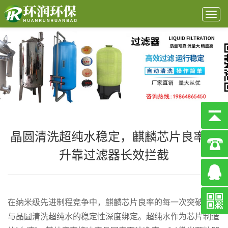
Togg
navig
晶圆清洗超纯水稳定，麒麟芯片良率提
升靠过滤器长效拦截
在纳米级先进制程竞争中，麒麟芯片良率的每一次突破，都
与晶圆清洗超纯水的稳定性深度绑定。超纯水作为芯片制造