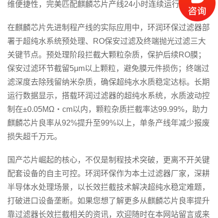
维便捷性，完美匹配麒麟芯片产线24小时连续运行需求。
在麒麟芯片先进制程产线的实际应用中，环润环保过滤器部
署于超纯水系统预处理、RO保安过滤及终端抛光过滤三大
关键节点。预处理阶段拦截大颗粒杂质，保护后续RO膜；
保安过滤环节截留5μm以上颗粒，避免膜元件损伤；终端过
滤深度去除残留纳米杂质，确保超纯水水质稳定达标。长期
运行数据显示，搭载环润过滤器的超纯水系统，水质波动控
制在±0.05MΩ・cm以内，颗粒杂质拦截率达99.99%，助力
麒麟芯片良率从92%提升至99%以上，单条产线年减少报废
损失超千万元。
国产芯片崛起的核心，不仅是制程技术突破，更离不开关键
配套设备的自主可控。环润环保作为本土过滤器厂家，深耕
半导体水处理场景，以长效拦截技术解决超纯水稳定难题，
打破进口设备垄断。如果您想了解更多从麒麟芯片良率提升
靠过滤器长效拦截相关的资讯，欢迎随时在本网站留言或来