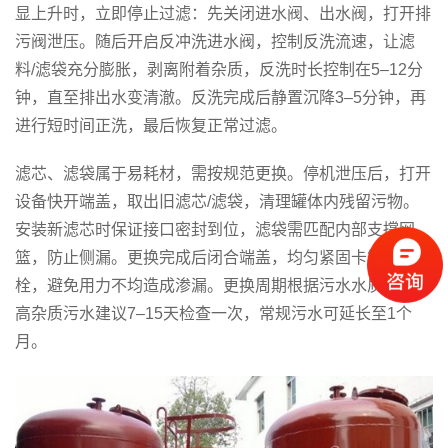
显上升时，立即停止过滤：先关闭进水阀、出水阀，打开排
污阀泄压。随后开启反冲洗进水阀，控制反洗流速，让滤
料/滤袋充分膨胀，剥离附着杂质，反洗时长控制在5–12分
钟，直至排出水变清澈。反洗完成后静置沉降3–5分钟，再
进行短时间正洗，最后恢复正常过滤。
滤芯、滤袋属于易耗材，需按规范更换。停机泄压后，打开
设备快开端盖，取出旧滤芯/滤袋，清理罐体内残留污物。
安装新滤芯时保证接口密封到位，滤袋需匹配内部支撑网
篮，防止侧漏。更换完成后闭合端盖，均匀紧固卡箍或螺
栓，避免用力不均造成渗漏。更换周期根据污水水质而定，
高杂质污水建议7–15天检查一次，常规污水可延长至1个
月。