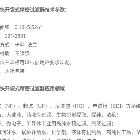
快开袋式精密过滤器技术参数：
积：0.13~5.52㎡
12T-360T
方式：卡箍 法兰
材质：不锈钢
法兰规格可以根据用户要求现配。
：木箱包装
快开袋式精密过滤器应用领域
滤（NF）、超滤（UF）、反渗透（RO）、电渗析（EDI）等
药、大输液、药液等过滤，生物制剂提取、提纯、浓缩；
子、微电子、半导体工业用高纯水预过滤、终端过滤；
田回注水、锅炉补给水、化学剂、液体有机制品、高纯化工品、