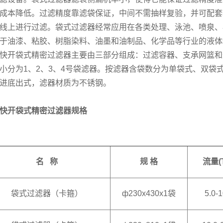
成本降低。过滤精度靠滤袋保证，中间不需抽样复验，并可配套
线上进行过滤。袋式过滤器经常应用在各类处理、泳池、喷泉、
于油漆、粘胶、树脂染料、油墨和油制品、化学品等行业的液体
快开袋式精密过滤器主要由三部分组成：过滤容器、支承网篮和
小分为1、2、3、4号袋滤器。按滤器含袋数分为单袋式、双袋
进底出式，滤器材质为不锈钢。
快开袋式精密过滤器规格
名 称
规 格
流量(
袋式过滤器（卡箍）
ф230x430x1袋
5.0-1