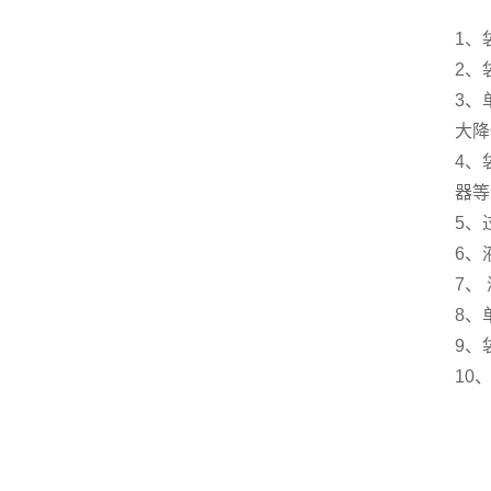
1、
2、
3、
大降
4、
器等
5、
6、
7、
8、
9、
10