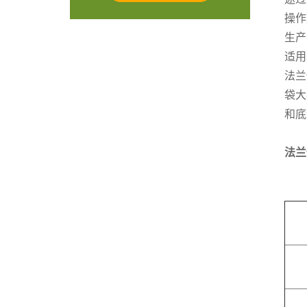
操作
生产
适用
法兰
袋大
和底
法兰