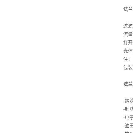
法兰
过滤面
流量：
打开
壳体
注：
包装
法兰
-纳
-制
-电
-油