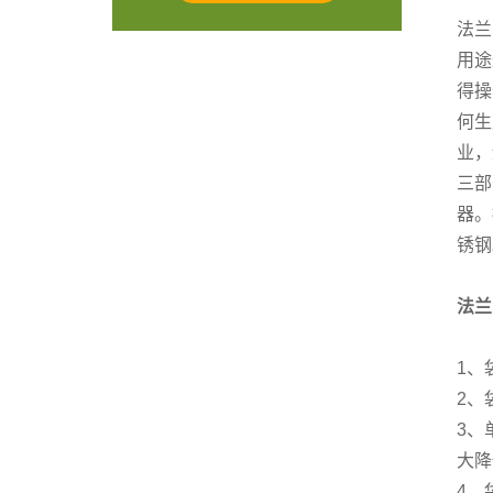
法兰
用途
得操
何生
业，
三部
器。
锈钢
法兰
1、
2、
3、
大降
4、