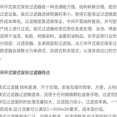
吊环式袋式保安过滤器是一种流通能力强、结构新颖合理、密封
过滤设备。袋式过滤器滤袋侧漏机率小，使得它能保证过滤精度
作成本降低。过滤精度靠滤袋保证，中间不需抽样复验，并可配
产线上进行过滤。袋式过滤器经常应用在各类处理、泳池、喷泉
适用于油漆、粘胶、树脂染料、油墨和油制品、化学品等行业的
分组成：过滤容器、支承网篮和过滤袋。法兰吊环式袋式保安过滤
按滤器含袋数分为单袋式、双袋式和多袋式；以液体进出口的方
。
吊环式袋式保安过滤器特点
袋式过滤器 结构紧凑、尺寸合理。安装及操作简单、方便，占地
袋式过滤器过滤精度高，适用于任何细微颗粒或悬浮物，过滤范围可
单位过滤面积的处理流量较大，过滤阻力较小，过滤效率高。一个
低成本;设计流量可以满足1～500m3/h要求，成本造价低。
袋式过滤器用途广泛，可用于粗滤、中滤或精滤;在达到同样过