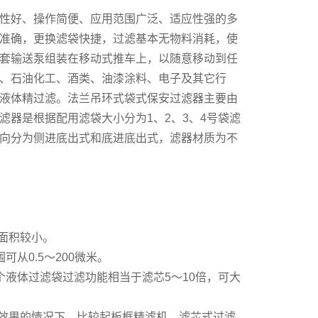
性好、操作简便、应用范围广泛、适应性强的多
准确，更换滤袋快捷，过滤基本无物料消耗，使
套输送泵组装在移动式推车上，以随意移动到任
、石油化工、酒类、油漆涂料、电子及其它行
液体精过滤。法兰吊环式袋式保安过滤器主要由
器是根据配用滤袋大小分为1、2、3、4号袋滤
向分为侧进底出式和底进底出式，滤器材质为不
面积较小。
从0.5～200微米。
液体过滤袋过滤功能相当于滤芯5～10倍，可大
滤效果的情况下，比较起板框精滤机、滤芯式过滤