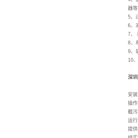
器等
5、
6、
7、
8、
9、
10
深圳
安装
操作
截污
运行
提供
结实