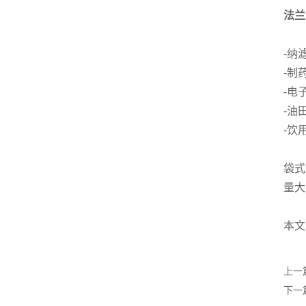
法兰
-纳
-制
-电
-油
-饮
袋式
量大
本文
上一
下一