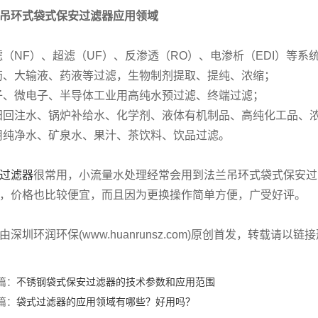
吊环式袋式保安过滤器应用领域
滤（NF）、超滤（UF）、反渗透（RO）、电渗析（EDI）等
药、大输液、药液等过滤，生物制剂提取、提纯、浓缩；
子、微电子、半导体工业用高纯水预过滤、终端过滤；
田回注水、锅炉补给水、化学剂、液体有机制品、高纯化工品、
用纯净水、矿泉水、果汁、茶饮料、饮品过滤。
过滤器
很常用，小流量水处理经常会用到法兰吊环式袋式保安过
，价格也比较便宜，而且因为更换操作简单方便，广受好评。
由深圳环润环保(www.huanrunsz.com)原创首发，转载请以
篇：
不锈钢袋式保安过滤器的技术参数和应用范围
篇：
袋式过滤器的应用领域有哪些？好用吗？