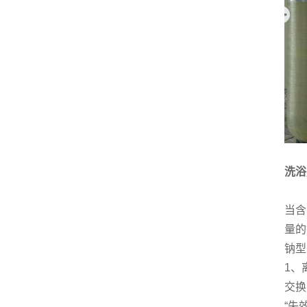
洗浴
当含
量的
钠型
1、
交换
“失