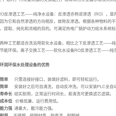
RO反渗透工艺——纯净水设备：反渗透亦称逆渗透（RO），
因为它和自然渗透的方向相反，故称反渗透。根据各种物料的不
、提取、纯化和浓缩的目的。可满足热电厂锅炉动力给水系统标
两种工艺都适合洗浴用软化水设备，相比之下反渗透工艺——纯
节能环保。离子交换工艺——软化水设备RO反渗透工艺——纯
环润环保水处理设备的优势
简单
只需连接好接口，装填好滤料，即可轻松运行。
作简单
安装好之后可自清洗，自动反冲洗。可以安装PLC全自
寿命长
结实耐用，正常运行时间长，易清洗可更换滤芯滤袋。
成本低
价格低廉，运行费用低。
能力强
通量大，截污能力强。
耐用
不锈钢、碳钢材质，耐高温，耐酸碱。