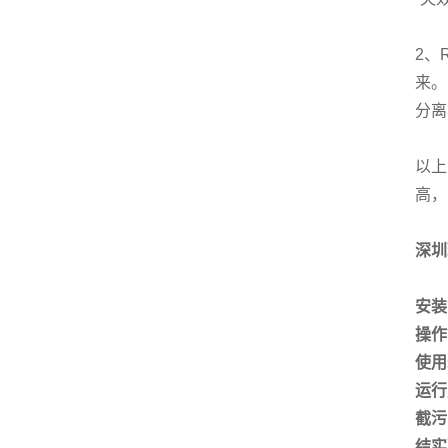
2、
来。
分离
以上
高，
深圳
安装
操
使用
运行
截污
结实