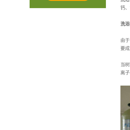
钙、
洗浴
由于
要成
当树
离子