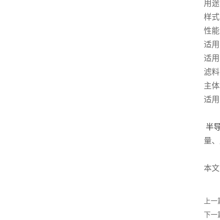
用途
样式
性能
适用
适用
滤料
主体
适用
半
量、
本文
上一
下一