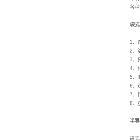
各种
袋式
1、
2、
3、
4、
5、
6、
7、
8、
半导
袋式