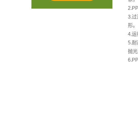
2.
3.
形。
4.
5.
抛光
6.