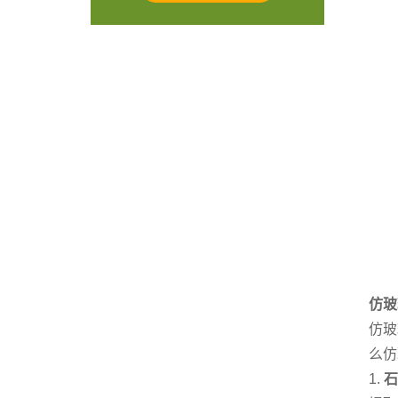
仿玻
仿玻
么仿
1.
石