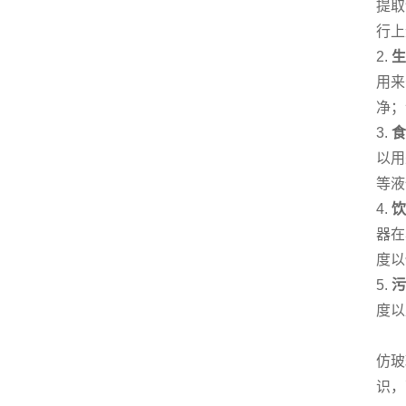
提取
行上
2.
生
用来
净；
3.
食
以用
等液
4.
饮
器在
度以
5.
污
度以
仿玻
识，