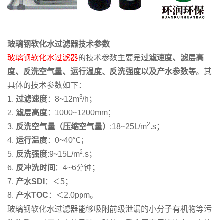
玻璃钢软化水过滤器技术参数
玻璃钢软化水过滤器
的技术参数主要是
过滤速度、滤层高
度、反洗空气量、运行温度、反洗强度以及产水参数等
。其
具体的技术参数如下：
3
1.
过滤速度
：8~12m
/h；
2.
滤层高度
：1000~1200mm；
2
3.
反洗空气量（压缩空气量）
:18~25L/m
.s；
4.
运行温度
：0~40℃；
2
5.
反洗强度
:9~15L/m
.s；
6.
反冲洗时间
：4~6分钟；
7.
产水SDI
：＜5；
8.
产水TOC
：＜2.0ppm。
玻璃钢软化水过滤器能够吸附前级泄漏的小分子有机物等污