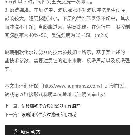
5mg/L以下时，每四到五天反洗一次即可。
3.
反洗强度
。在反洗中，滤层膨胀率对滤层冲洗是否彻底，
影响较大。滤层膨胀过小，下层的活性碳悬浮不起来，其表
面冲洗不干净；当膨胀过大，容易跑碳。在运行中一般控制
其膨胀率为40%~50。反洗强度为13~15L（m2·s）
玻璃钢软化水过滤器的技术参数如上所示，基于其上述的一
些技术参数，需要注意它的进水水质、反洗周期以及反洗强
度。
本文由环润环保（http://www.huanrunsz.com/）原创首发，
转载请以链接形式标明本文地址或注明文章出处！
上一篇：
仿玻璃钢多介质过滤器工作原理
下一篇：
玻璃钢活性炭过滤器应用领域
新闻动态