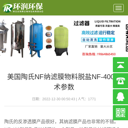
Togg
navig
美国陶氏NF纳滤膜物料脱盐NF-400技
术参数
日期：2022-12-30 00:50:43 | 人气：
1771
陶氏的反渗透膜产品很好，其纳滤膜产品也非常的不错。