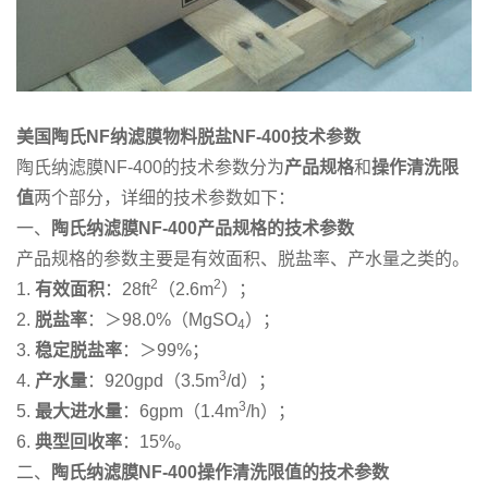
美国陶氏NF纳滤膜物料脱盐NF-400技术参数
陶氏纳滤膜NF-400的技术参数分为
产品规格
和
操作清洗限
值
两个部分，详细的技术参数如下：
一、
陶氏纳滤膜NF-400产品规格的技术参数
产品规格的参数主要是有效面积、脱盐率、产水量之类的。
2
2
1.
有效面积
：28ft
（2.6m
）；
2.
脱盐率
：＞98.0%（MgSO
）；
4
3.
稳定脱盐率
：＞99%；
3
4.
产水量
：920gpd（3.5m
/d）；
3
5.
最大进水量
：6gpm（1.4m
/h）；
6.
典型回收率
：15%。
二、
陶氏纳滤膜NF-400操作清洗限值的技术参数