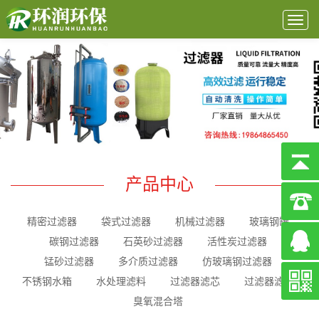
Togg
navig
产品中心
精密过滤器
袋式过滤器
机械过滤器
玻璃钢罐
碳钢过滤器
石英砂过滤器
活性炭过滤器
锰砂过滤器
多介质过滤器
仿玻璃钢过滤器
不锈钢水箱
水处理滤料
过滤器滤芯
过滤器滤袋
臭氧混合塔