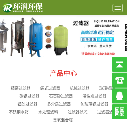
Togg
navig
产品中心
精密过滤器
袋式过滤器
机械过滤器
玻璃钢罐
碳钢过滤器
石英砂过滤器
活性炭过滤器
锰砂过滤器
多介质过滤器
仿玻璃钢过滤器
不锈钢水箱
水处理滤料
过滤器滤芯
过滤器滤袋
臭氧混合塔