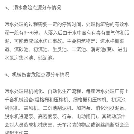
5、 溺水危险点源分布情况
污水处理的过程需要一定的停留时间，处理构筑物的有效水
深一般有3～6米，人落入后由于水中含有有毒有害气体和污
泥，可能造成溺水伤亡事故。主要构筑物是：进水格栅渠
道、沉砂池、初沉池、生反池、二沉池、消毒池(渠)、进出
水泵房集水池、储泥池。
6、机械伤害危险点源分布情况
污水处理是机械化、自动化生产流程，每座污水处理厂有上
千套机械设备(粗格栅和压榨机、细格栅和压榨机、初沉池
刮泥机、鼓风机、二沉池刮泥机、加药泵、消化池投泥泵、
脱水机进泥泵、高密度泵、行车、电动闸门)，其转动部件
会对人员造成机械伤害，天车吊装的物品或钢丝绳断裂会造
成起重伤害。