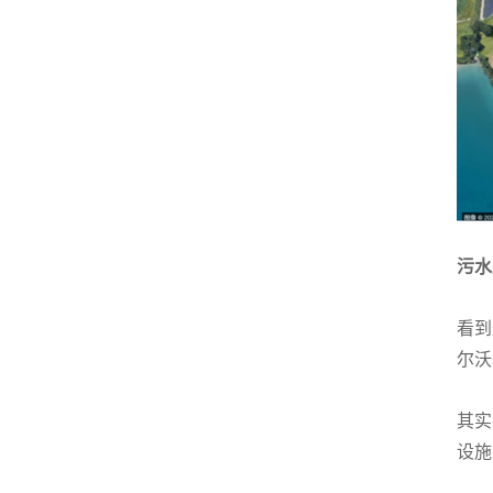
污水
看到
尔沃
其实
设施