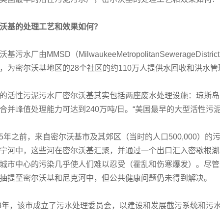
沃基的处理工艺和效果如何？
沃基污水厂由MMSD（MilwaukeeMetropolitanSewerag
，为密尔沃基地区的28个社区的约110万人提供水回收和洪水管
的活性污泥污水厂密尔沃基其实包括两座废水处理设施：琼斯岛
合并峰值处理能力可达到240万吨/日。“美国最早的大型活性污
25年之前，来自密尔沃基市及其郊区（当时的人口500,000
宁河中，这些河在密尔沃基汇聚，并通过一个出口汇入密歇根湖
城市中心的污染几乎使人们难以忍受（霍乱和伤寒爆发）。尽管
抽提至密尔沃基和尼克河中，但公共健康问题仍未得到解决。
13年，该市成立了污水处理委员会，以建设和发展截污系统和污