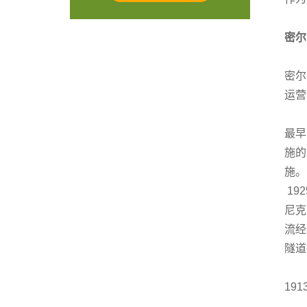
密尔
密尔
运营
最早
施的
施。
19
尼克
流经
隧道
19