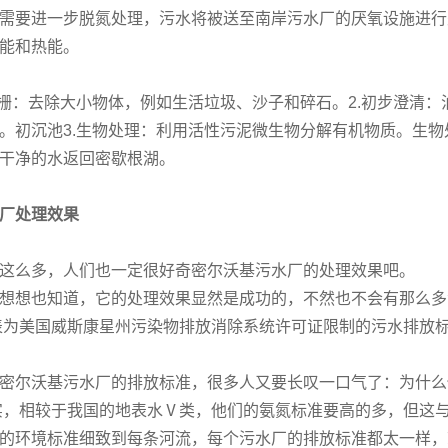
需要进一步脱氮处理，污水将被送至南岸污水厂的厌氧设施进行
能和热能。
格栅：去除大小物体，例如生活垃圾、沙子和碎石。2.初步澄清
。初沉池3.生物处理：利用活性污泥微生物分解有机物质。生物
干净的水返回密歇根湖。
厂处理效果
这么多，人们也一定很好奇密尔沃基污水厂的处理效果吧。
想想也知道，它的处理效果显然是成功的，不然也不会有那么多
为美国威斯康星州污染物排放消除系统许可证限制的污水排放
密尔沃基污水厂的排放标准，很多人又要长叹一口气了：为什么
，相较于我国的地表水Ⅴ类，他们的氨氮标准要高的多，但这
的环境标准细致到每条河流，每个污水厂的排放标准都太一样，