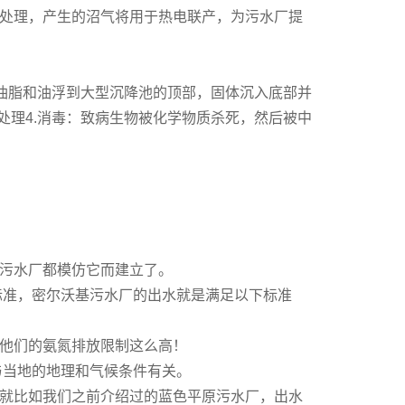
处理，产生的沼气将用于热电联产，为污水厂提
：油脂和油浮到大型沉降池的顶部，固体沉入底部并
处理4.消毒：致病生物被化学物质杀死，然后被中
污水厂都模仿它而建立了。
标准，密尔沃基污水厂的出水就是满足以下标准
他们的氨氮排放限制这么高！
与当地的地理和气候条件有关。
就比如我们之前介绍过的蓝色平原污水厂，出水