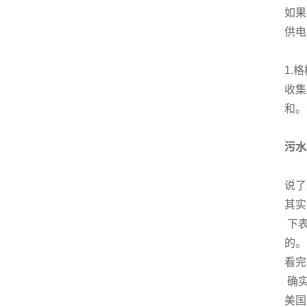
如果
供电
1.
收集
和。
污水
说了
其实
下表
的。
看完
确实
美国