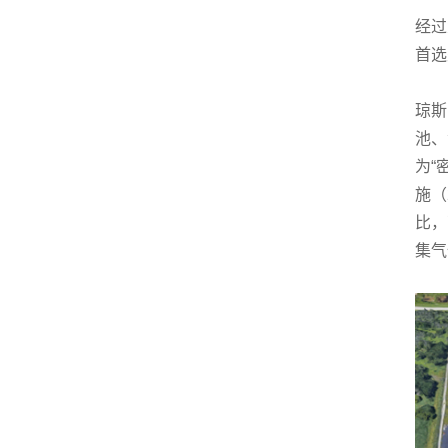
经过
首选
琼斯
池、
为“
施（
比，
集气