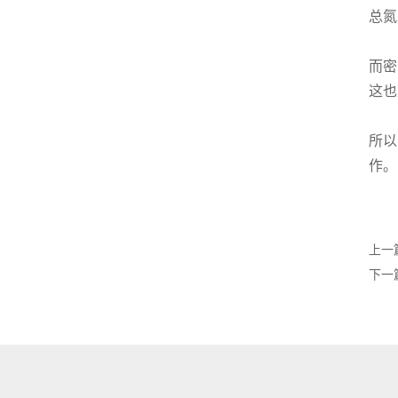
总氮
而密
这也
所以
作。
上一
下一