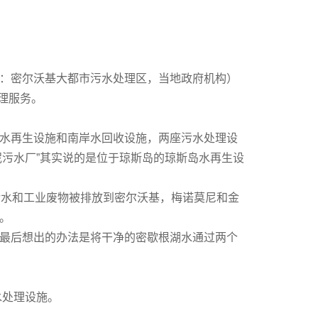
eDistrict：密尔沃基大都市污水处理区，当地政府机构）
理服务。
水再生设施和南岸水回收设施，两座污水处理设
泥污水厂”其实说的是位于琼斯岛的琼斯岛水再生设
）的污水和工业废物被排放到密尔沃基，梅诺莫尼和金
。
最后想出的办法是将干净的密歇根湖水通过两个
水处理设施。