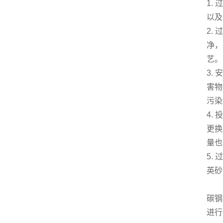
1.
以及
2.
净，
艺。
3.
害物
污染
4.
更换
量也
5.
英砂
碳钢
进行