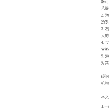
器可
艺提
2.
透系
3.
大的
4.
合格
5.
对其
碳钢
机物
本文
上一