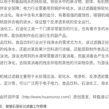
以用于制备超纯水的预处理。将原水中的悬浮物、胶体、有机物
供安全保障；电力行业需要用到锅炉补给水，该过滤器能够软化
 海水淡化。海水中含有大量的盐分，有着极强的腐蚀性，碳钢机
统提供合格的进水，保证整个反渗透系统的安全运行。
 石油化工。石油化工是一个门类非常复杂的行业，也有着许多的
作用，能协助制作由石油衍生的副产品。
 食品饮料。食品饮料行业对于纯净水的需求尤为大，该过滤器正
的纯净水，还能对某些果汁饮料进行浓缩，还能提取制作食品过
 游泳池。游泳池用到的水通常需要进行氯消毒，而氯消毒会产生
进行净化，去除其消毒的残余并吸附其他的污染物杂质。为游泳
机械过滤器主要用于水处理出浊、软化水、电渗析、反渗透前置
、泥沙等，可以广泛用于电子电力、食品饮料、石油化工、海水
由环润环保（http://www.huanrunsz.com/）原创首发
篇：
碳钢石英砂过滤器工作原理