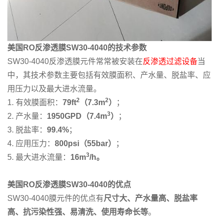
美国RO反渗透膜SW30-4040的技术参数
SW30-4040反渗透膜元件常常被安装在
反渗透过滤设备
当
中，其技术参数主要包括有效膜面积、产水量、脱盐率、应
用压力以及最大进水流量。
2
2
1. 有效膜面积：
79ft
（7.3m
）
；
3
2. 产水量：
1950GPD（7.4m
）
；
3. 脱盐率：
99.4%
；
4. 应用压力：
800psi（55bar）
；
3
5. 最大进水流量：
16m
/h。
美国RO反渗透膜SW30-4040的优点
SW30-4040膜元件的优点有
尺寸大、产水量高、脱盐率
高、抗污染性强、易清洗、使用寿命长等
。