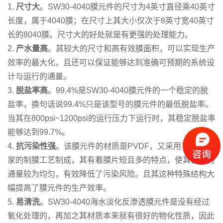
1.
尺寸大
。SW30-4040膜元件的尺寸为4英寸直径乘40英寸
长度，属于4040膜；在尺寸上其大小仅次于8英寸宽40英寸
长的8040膜。尺寸大的好处就是有更强的处理能力。
2.
产水量高
。其较大的尺寸和高有效膜面积，可以实现生产
效率的最大化，且还可以保证能够达到准确可预期的系统设
计与运行的通量。
3.
脱盐率高
。99.4%是SW30-4040膜元件的一个稳定的脱
盐率，换句话说99.4%只是该型号的膜元件的最低脱盐率。
当其在800psi~1200psi的运行压力下运行时，其稳定脱盐率
能够达到99.7%。
4.
抗污染性强
。该膜元件的材质是PVDF，又采用了陶氏独
家的制膜工艺制成，其有着膜片短且多的特点，使其各处的
通量较为均匀，有效降低了污染风险。且其这种特殊结构大
幅提高了膜元件的生产效率。
5.
易清洗
。SW30-4040海水淡化反渗透膜元件是没有经过
氧化处理的，再加之其材质本来就有很好的物化性质，因此