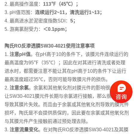
2. 最高操作温度：
113℉（45℃）；
3. pH值范围：
连续运行2~11，清洗运行1~13；
4. 最高进水淤泥密度指数SDI：
5；
5. 游离氯耐受力：
＜0.1ppm；
陶氏RO反渗透膜SW30-4021使用注意事项
1.
注意pH值
。在pH高于10的条件下，该膜元件连续运行的
最高温度为95℉（35℃）；因此在对其进行清洗或者处理
进水时，都需要注意不能让其在pH高于10的条件下让运行
最高温度超过35℃，否则可能导致膜元件的损伤。
2.
注意余氯
。余氯和其他氧化剂对膜元件的影响很大，如果
让SW30-4021膜元件长期与余氯进行接触，那么很有可能
导致其膜片失效。而且由于余氯或其他氧化剂导致的膜元件
损坏，陶氏是不会提供质保的，因此要在余氯或其他氧化剂
与其膜元件产生接触前通过预处理去除。
3.
注意流量变化
。在对陶氏RO反渗透膜SW30-4021及其膜