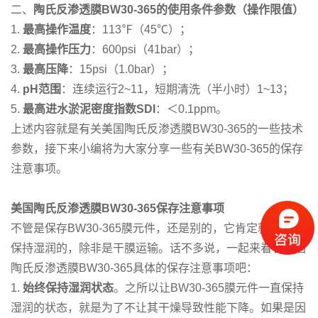
二、
陶氏反渗透膜BW30-365的使用条件参数（操作限值）
1.
最高操作温度
：113℉（45℃）；
2.
最高操作压力
：600psi（41bar）；
3.
最高压降
：15psi（1.0bar）；
4.
pH范围
：连续运行2~11，短期清洗（半小时）1~13；
5.
最高进水淤泥密度指数SDI
：＜0.1ppm。
上述内容就是有关美国陶氏反渗透膜BW30-365的一些技术
参数，接下来小编将为大家分享一些有关BW30-365的保存
注意事项。
美国陶氏反渗透膜BW30-365保存注意事项
不管是保存BW30-365膜元件，还是别的，它肯定就是需要
保持湿润的，除非是干膜运输。话不多说，一起来看看美国
陶氏反渗透膜BW30-365具体的保存注意事项吧：
1.
始终保持湿润状态
。之所以让BW30-365膜元件一直保持
湿润的状态，就是为了不让其干燥导致性能下降。如果是因