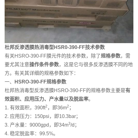
杜邦反渗透膜热消毒型HSR0-390-FF技术参数
有关HSRO-390-FF膜元件的技术参数，除了
规格参数
，需
要尤其注意
操作条件参数
，这是它与很多反渗透膜不同的地
方。有关其详细的规格参数如下：
一、
HSRO-390-FF
规格参数
杜邦热消毒型反渗透膜HSRO-390-FF的规格参数主要是
有
效面积、应用压力、产水量以及脱盐率
。
2
2
1. 有效面积，390ft
，即36m
；
2. 应用压力：150psi，即10.3bar；
3
3. 产水量：9000gpd，即34m
/d；
4. 稳定脱盐率：99.5%。