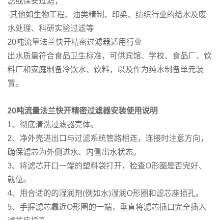
滤或保安过滤；
-其他如生物工程、油类精制、印染、纺织行业的给水及废
水处理、科研实验过滤等
20吨流量法兰快开精密过滤器适用行业
出水质量符合食品卫生标准，可供宾馆、学校、食品厂、饮
料厂和家庭制备冷饮水、饮料，以及作为纯水制备单元装
置。
20
吨流量法兰快开精密过滤器安装使用说明
1、彻底清洗过滤器壳体。
2、净外壳进出口与过滤系统管路相连，连接时注意方向，
确保滤芯为外侧进水、内侧出水状态。
3、将滤芯开口一端的塑料袋打开，检查O形圈是否完好、
就位。
4、用合适的的湿润剂(例如水)湿润O形圈和滤芯座插孔。
5、手握滤芯靠近O形圈的一端，垂直将滤芯插口完全插入