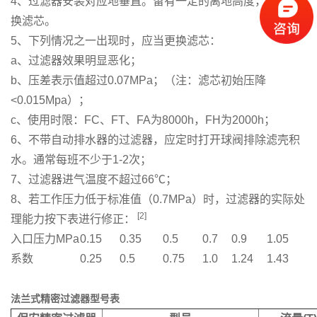
4、过滤器安装对应地垂直。留有一定的离地高度，便于调
换滤芯。
5、下列情况之一出现时，应当更换滤芯：
a、过滤器效果明显恶化；
b、压差表示值超过0.07MPa；（注：滤芯初始压降
<0.015Mpa）；
c、使用时限：FC、FT、FA为8000h，FH为2000h；
6、不带自动排水器的过滤器，应定时打开球阀排除滤壳积
水。通常每班不少于1-2次；
7、过滤器进气温度不超过66℃；
8、若工作压力低于标准值（0.7MPa）时，过滤器的实际处
[2]
理能力按下表进行修正：
入口压力MPa
0.15
0.35
0.5
0.7
0.9
1.05
系数
0.25
0.5
0.75
1.0
1.24
1.43
法兰式精密过滤器型号表