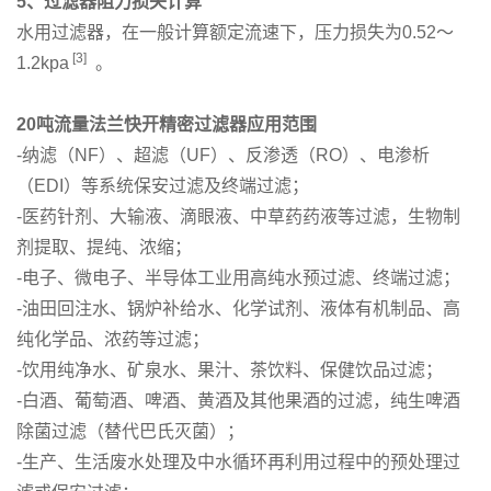
5
、过滤器阻力损失计算
水用过滤器，在一般计算额定流速下，压力损失为0.52～
[3]
1.2kpa
。
20
吨流量法兰快开精密过滤器应用范围
-纳滤（NF）、超滤（UF）、反渗透（RO）、电渗析
（EDI）等系统保安过滤及终端过滤；
-医药针剂、大输液、滴眼液、中草药药液等过滤，生物制
剂提取、提纯、浓缩；
-电子、微电子、半导体工业用高纯水预过滤、终端过滤；
-油田回注水、锅炉补给水、化学试剂、液体有机制品、高
纯化学品、浓药等过滤；
-饮用纯净水、矿泉水、果汁、茶饮料、保健饮品过滤；
-白酒、葡萄酒、啤酒、黄酒及其他果酒的过滤，纯生啤酒
除菌过滤（替代巴氏灭菌）；
-生产、生活废水处理及中水循环再利用过程中的预处理过