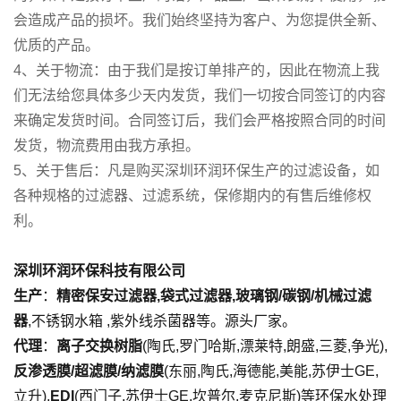
会造成产品的损坏。我们始终坚持为客户、为您提供全新、
优质的产品。
4、关于物流：由于我们是按订单排产的，因此在物流上我
们无法给您具体多少天内发货，我们一切按合同签订的内容
来确定发货时间。合同签订后，我们会严格按照合同的时间
发货，物流费用由我方承担。
5、关于售后：凡是购买深圳环润环保生产的过滤设备，如
各种规格的过滤器、过滤系统，保修期内的有售后维修权
利。
深圳环润环保科技有限公司
生产
：
精密保安过滤器,袋式过滤器,玻璃钢/碳钢/机械过滤
器
,不锈钢水箱 ,紫外线杀菌器等。源头厂家。
代理
：
离子交换树脂
(陶氏,罗门哈斯,漂莱特,朗盛,三菱,争光),
反渗透膜/超滤膜/纳滤膜
(东丽,陶氏,海德能,美能,苏伊士GE,
立升),
EDI
(西门子,苏伊士GE,坎普尔,麦克尼斯)等环保水处理